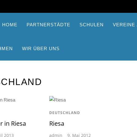
HOME
PARTNERSTÄDTE
SCHULEN
VEREINE /
HMEN
WIR ÜBER UNS
SCHLAND
DEUTSCHLAND
 in Riesa
Riesa
il 2013
admin
9. Mai 2012