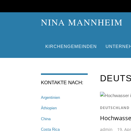
NINA MANNHEIM
KIRCHENGEMEINDEN
UNTERNE
DEUT
KONTAKTE NACH:
Argentinien
DEUTSCHLAND
Äthiopien
Hochwasser
China
admin
19. Apr
Costa Rica