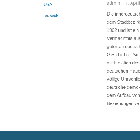
admin
1. Apri
USA
Die innerdeutsc
weltweit
dem Stadtbezirk
1962 und ist ein
Vermächtnis au
geteilten deuts
Geschichte. Sie
die Isolation de
deutschen Haupt
völlige Umschli
deutsche demokr
dem Aufbau von 
Beziehungen wo