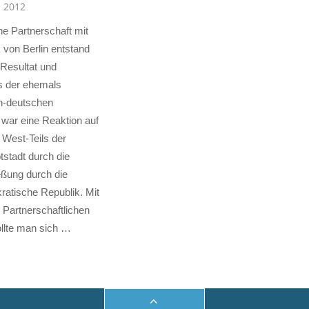
l 2012
he Partnerschaft mit
 von Berlin entstand
 Resultat und
s der ehemals
ch-deutschen
 war eine Reaktion auf
s West-Teils der
stadt durch die
eßung durch die
atische Republik. Mit
Partnerschaftlichen
llte man sich …