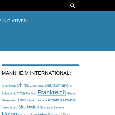
 INITIATIVEN
MANNHEIM INTERNATIONAL:
China
Deutschland
Argentinien
Costa Rica
El
Frankreich
Eritrea
Salvador
Finnland
Ghana
Israel
Kroatien
Litauen
Italien
Guatemala
Kanada
Moldawien
Luxembourg
Nicaragua
Panama
Polen
Spanien
Slowenien
Togo