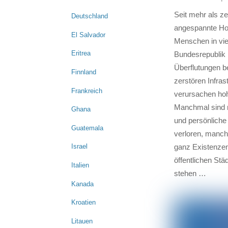
Seit mehr als ze
Deutschland
angespannte Ho
El Salvador
Menschen in vie
Eritrea
Bundesrepublik 
Überflutungen b
Finnland
zerstören Infras
Frankreich
verursachen ho
Manchmal sind n
Ghana
und persönliche
Guatemala
verloren, manch
Israel
ganz Existenzen
öffentlichen St
Italien
stehen …
Kanada
Kroatien
Litauen