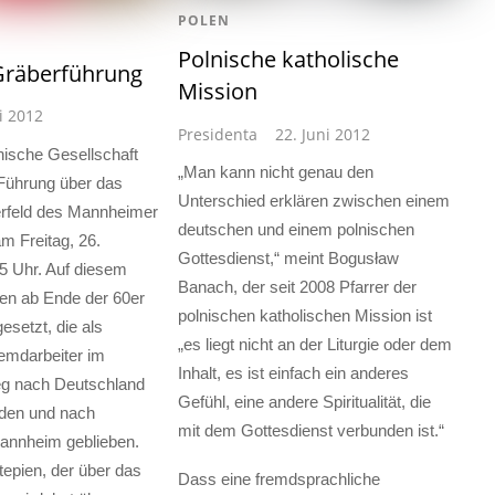
POLEN
Polnische katholische
Gräberführung
Mission
i 2012
Presidenta
22. Juni 2012
nische Gesellschaft
„Man kann nicht genau den
 Führung über das
Unterschied erklären zwischen einem
erfeld des Mannheimer
deutschen und einem polnischen
m Freitag, 26.
Gottesdienst,“ meint Bogusław
5 Uhr. Auf diesem
Banach, der seit 2008 Pfarrer der
en ab Ende der 60er
polnischen katholischen Mission ist
esetzt, die als
„es liegt nicht an der Liturgie oder dem
emdarbeiter im
Inhalt, es ist einfach ein anderes
eg nach Deutschland
Gefühl, eine andere Spiritualität, die
rden und nach
mit dem Gottesdienst verbunden ist.“
annheim geblieben.
tepien, der über das
Dass eine fremdsprachliche