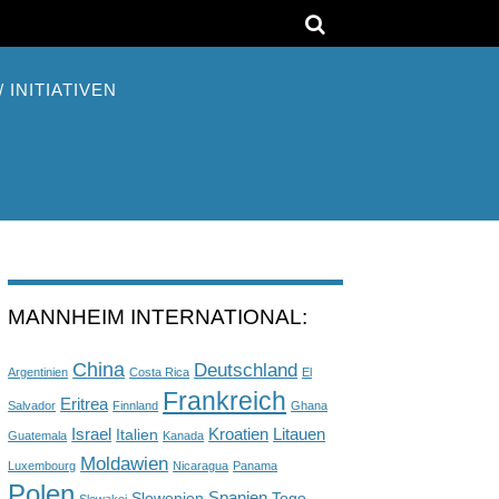
 INITIATIVEN
MANNHEIM INTERNATIONAL:
China
Deutschland
Argentinien
Costa Rica
El
Frankreich
Eritrea
Salvador
Finnland
Ghana
Israel
Kroatien
Litauen
Italien
Guatemala
Kanada
Moldawien
Luxembourg
Nicaragua
Panama
Polen
Spanien
Slowenien
Togo