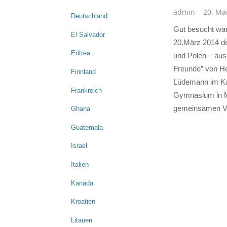
admin
20. Mä
Deutschland
Gut besucht wa
El Salvador
20.März 2014 de
Eritrea
und Polen – au
Freunde” von He
Finnland
Lüdemann im Kar
Frankreich
Gymnasium in M
gemeinsamen V
Ghana
Guatemala
Israel
Italien
Kanada
Kroatien
Litauen