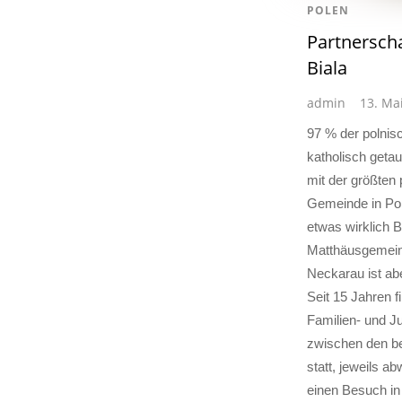
POLEN
Partnerscha
Biala
admin
13. Ma
97 % der polnis
katholisch getau
mit der größten 
Gemeinde in Pol
etwas wirklich 
Matthäusgemein
Neckarau ist abe
Seit 15 Jahren f
Familien- und 
zwischen den b
statt, jeweils a
einen Besuch in