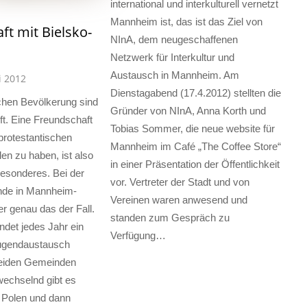
international und interkulturell vernetzt
Mannheim ist, das ist das Ziel von
ft mit Bielsko-
NInA, dem neugeschaffenen
Netzwerk für Interkultur und
Austausch in Mannheim. Am
i 2012
Dienstagabend (17.4.2012) stellten die
chen Bevölkerung sind
Gründer von NInA, Anna Korth und
ft. Eine Freundschaft
Tobias Sommer, die neue website für
protestantischen
Mannheim im Café „The Coffee Store“
en zu haben, ist also
in einer Präsentation der Öffentlichkeit
Besonderes. Bei der
vor. Vertreter der Stadt und von
de in Mannheim-
Vereinen waren anwesend und
r genau das der Fall.
standen zum Gespräch zu
indet jedes Jahr ein
Verfügung…
Jugendaustausch
eiden Gemeinden
bwechselnd gibt es
 Polen und dann