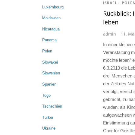
ISRAEL
/
POLE
Luxembourg
Rückblick: 
Moldawien
leben
Nicaragua
admin
11. Mä
Panama
In einer kleine
Polen
Veranstaltung mi
möchte leben” e
Slowakei
6.3.2013 die Le
Slowenien
drei Menschen a
der Zeit des Nat
Spanien
verfolgt, verschl
Togo
gebracht, zu ha
Tschechien
wurden, als Kin
aufgewachsen w
Türkei
Einstimmung auf
Ukraine
Chor für Geistli