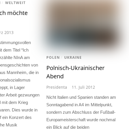
N
/
WELTWEIT
Ich möchte
rz 2013
n stimmungsvollen
t dem Titel “Ich
rzählte NInA am
POLEN
/
UKRAINE
bensgeschichten von
Polnisch-Ukrainischer
us Mannheim, die in
Abend
ionalsozialismus
Presidenta
11. Juli 2012
eppt, in Lager
rter Arbeit gezwungen
Nicht Italien und Spanien standen am
d mit dem Krieg
Sonntagabend in A4 im Mittelpunkt,
aren. Dies wurde in
sondern zum Abschluss der Fußball-
 ein Konzert des
Europameisterschaft wurde nochmal
che Musik
ein Blick auf die beiden