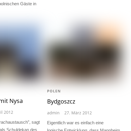
polnischen Gäste in
POLEN
mit Nysa
Bydgoszcz
il 2012
admin
27. März 2012
prachaustausch”, sagt
Eigentlich war es einfach eine
r als Schuldekan des
logische Entwicklung, dass Mannheim