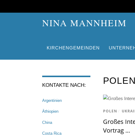
NINA MANNHEIM
KIRCHENGEMEINDEN
UNTERNE
POLE
KONTAKTE NACH:
Argentinien
POLEN
/
UKRAI
Äthiopien
Großes Int
China
Vortrag …
Costa Rica