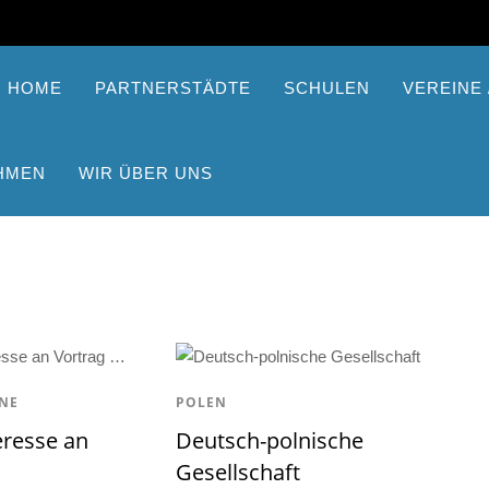
HOME
PARTNERSTÄDTE
SCHULEN
VEREINE /
HMEN
WIR ÜBER UNS
N
NE
POLEN
eresse an
Deutsch-polnische
Gesellschaft