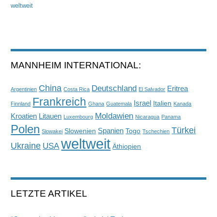
weltweit
MANNHEIM INTERNATIONAL:
China
Deutschland
Eritrea
Argentinien
Costa Rica
El Salvador
Frankreich
Israel
Italien
Finnland
Ghana
Guatemala
Kanada
Moldawien
Kroatien
Litauen
Luxembourg
Nicaragua
Panama
Polen
Türkei
Spanien
Slowenien
Togo
Slowakei
Tschechien
weltweit
Ukraine
USA
Äthiopien
LETZTE ARTIKEL