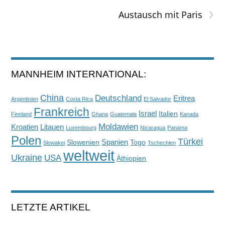
›
Austausch mit Paris
MANNHEIM INTERNATIONAL:
China
Deutschland
Eritrea
Argentinien
Costa Rica
El Salvador
Frankreich
Israel
Italien
Finnland
Ghana
Guatemala
Kanada
Moldawien
Kroatien
Litauen
Luxembourg
Nicaragua
Panama
Polen
Türkei
Spanien
Slowenien
Togo
Slowakei
Tschechien
weltweit
Ukraine
USA
Äthiopien
LETZTE ARTIKEL