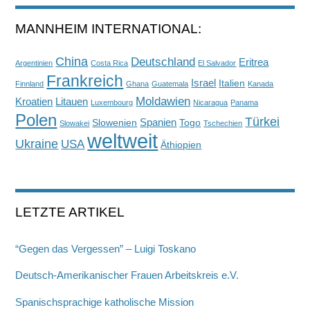
MANNHEIM INTERNATIONAL:
China
Deutschland
Eritrea
Argentinien
Costa Rica
El Salvador
Frankreich
Israel
Italien
Finnland
Ghana
Guatemala
Kanada
Moldawien
Kroatien
Litauen
Luxembourg
Nicaragua
Panama
Polen
Türkei
Spanien
Slowenien
Togo
Slowakei
Tschechien
weltweit
Ukraine
USA
Äthiopien
LETZTE ARTIKEL
“Gegen das Vergessen” – Luigi Toskano
Deutsch-Amerikanischer Frauen Arbeitskreis e.V.
Spanischsprachige katholische Mission