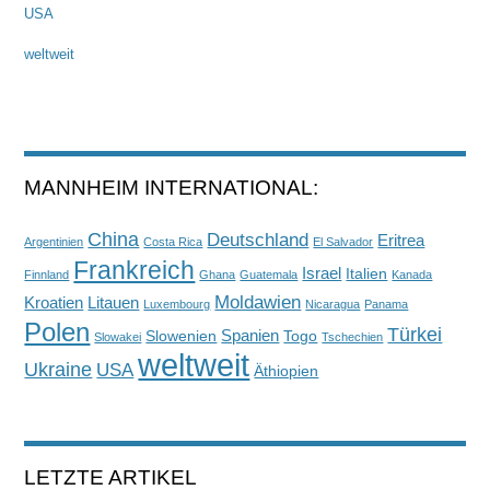
USA
weltweit
MANNHEIM INTERNATIONAL:
China
Deutschland
Eritrea
Argentinien
Costa Rica
El Salvador
Frankreich
Israel
Italien
Finnland
Ghana
Guatemala
Kanada
Moldawien
Kroatien
Litauen
Luxembourg
Nicaragua
Panama
Polen
Türkei
Spanien
Slowenien
Togo
Slowakei
Tschechien
weltweit
Ukraine
USA
Äthiopien
LETZTE ARTIKEL