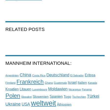
RELATED POSTS
MANNHEIM INTERNATIONAL:
China
Deutschland
Eritrea
Argentinien
Costa Rica
El Salvador
Frankreich
Israel
Italien
Finnland
Ghana
Guatemala
Kanada
Moldawien
Kroatien
Litauen
Luxembourg
Nicaragua
Panama
Polen
Türkei
Spanien
Slowenien
Togo
Slowakei
Tschechien
weltweit
Ukraine
USA
Äthiopien